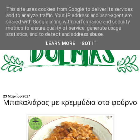
This site uses cookies from Google to deliver its services
and to analyze traffic. Your IP address and user-agent are
shared with Google along with performance and security
metrics to ensure quality of service, generate usage
statistics, and to detect and address abuse.
LEARN MORE
GOT IT
23 Μαρτίου 2017
Μπακαλιάρος με κρεμμύδια στο φούρνο