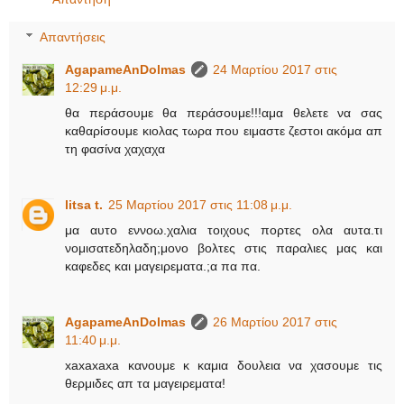
Απαντήσεις
AgapameAnDolmas
24 Μαρτίου 2017 στις
12:29 μ.μ.
θα περάσουμε θα περάσουμε!!!αμα θελετε να σας
καθαρίσουμε κιολας τωρα που ειμαστε ζεστοι ακόμα απ
τη φασίνα χαχαχα
litsa t.
25 Μαρτίου 2017 στις 11:08 μ.μ.
μα αυτο εννοω.χαλια τοιχους πορτες ολα αυτα.τι
νομισατεδηλαδη;μονο βολτες στις παραλιες μας και
καφεδες και μαγειρεματα.;α πα πα.
AgapameAnDolmas
26 Μαρτίου 2017 στις
11:40 μ.μ.
xaxaxaxa κανουμε κ καμια δουλεια να χασουμε τις
θερμιδες απ τα μαγειρεματα!