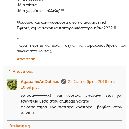
-ΜΙα πίτσα
-ΜΙα χωριάτικη ''αλλιώς''!!!
Φραουλα και κοκκινοφρουτα απο τις αγαπημενες!
Εφερες καμια σακούλα παπαρουνόσπορο πίσω????!!!
ΥΓ
Τωρα έπρεπε να είσαι Τσεχία, να παρακολουθησεις τον
αγωνα απο κοντά ;)
Απάντηση
Απαντήσεις
AgapameAnDolmas
28 Σεπτεμβρίου 2016 στις
10:59 μ.μ.
εφτασανννννννν!! ναι νουτελα μπανανα ετσι γαι
τσαχπινια μεσα στην αλμυρα!! χαχαχα
εννοειτε πηρα λιγο παπαρουνοσπορο!! βοηθαει στον
υπνο ;)
Απάντηση