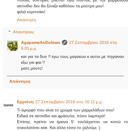
ακτινίδιο δεν θα ξύνιζα καθόλου τα μούτρα μου!
φιλιά κοριτσάκι!
Απάντηση
Απαντήσεις
AgapameAnDolmas
27 Σεπτεμβρίου 2016 στις
5:01 μ.μ.
και για τα δυο !! εγω τους μαγειευα κ αυτοι με πηγαιναν
εξω γαι φαι !!
ματς μουτς!
Απάντηση
Ερμιόνη
27 Σεπτεμβρίου 2016 στις 10:11 μ.μ.
Τι όμορφο που είναι το χρώμα των μαρμελάδων σου!
Ειδικά σε ακτινίδιο και φράουλα, πόσο λαμπερό!
Επίσης πρέπει να έμεινα 5' τουλάχιστον να κοιτώ το
σοκολατένιο κέικ. Και άλλα τόσα το χαλούμι :)