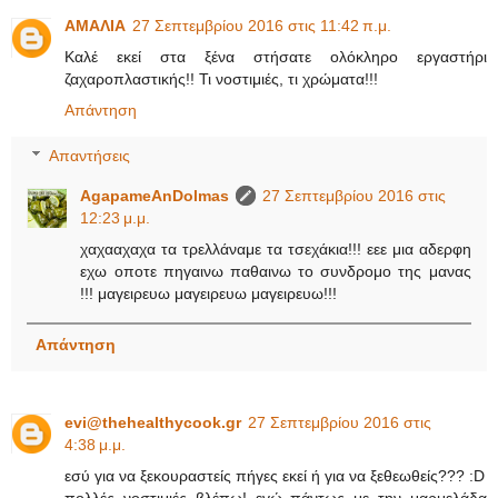
ΑΜΑΛΙΑ
27 Σεπτεμβρίου 2016 στις 11:42 π.μ.
Καλέ εκεί στα ξένα στήσατε ολόκληρο εργαστήρι
ζαχαροπλαστικής!! Τι νοστιμιές, τι χρώματα!!!
Απάντηση
Απαντήσεις
AgapameAnDolmas
27 Σεπτεμβρίου 2016 στις
12:23 μ.μ.
χαχααχαχα τα τρελλάναμε τα τσεχάκια!!! εεε μια αδερφη
εχω οποτε πηγαινω παθαινω το συνδρομο της μανας
!!! μαγειρευω μαγειρευω μαγειρευω!!!
Απάντηση
evi@thehealthycook.gr
27 Σεπτεμβρίου 2016 στις
4:38 μ.μ.
εσύ για να ξεκουραστείς πήγες εκεί ή για να ξεθεωθείς??? :D
πολλές νοστιμιές βλέπω! εγώ πάντως με την μαρμελάδα