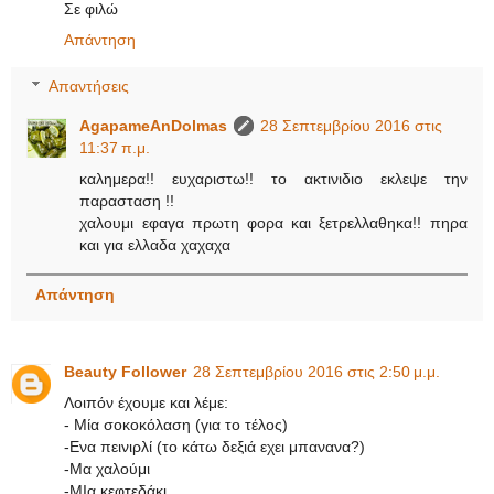
Σε φιλώ
Απάντηση
Απαντήσεις
AgapameAnDolmas
28 Σεπτεμβρίου 2016 στις
11:37 π.μ.
καλημερα!! ευχαριστω!! το ακτινιδιο εκλεψε την
παρασταση !!
χαλουμι εφαγα πρωτη φορα και ξετρελλαθηκα!! πηρα
και για ελλαδα χαχαχα
Απάντηση
Beauty Follower
28 Σεπτεμβρίου 2016 στις 2:50 μ.μ.
Λοιπόν έχουμε και λέμε:
- Μία σοκοκόλαση (για το τέλος)
-Ενα πεινιρλί (το κάτω δεξιά εχει μπανανα?)
-Μα χαλούμι
-ΜΙα κεφτεδάκι