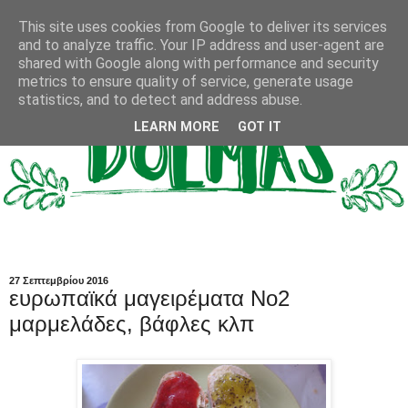
This site uses cookies from Google to deliver its services
and to analyze traffic. Your IP address and user-agent are
shared with Google along with performance and security
metrics to ensure quality of service, generate usage
statistics, and to detect and address abuse.
LEARN MORE
GOT IT
27 Σεπτεμβρίου 2016
ευρωπαϊκά μαγειρέματα Νο2
μαρμελάδες, βάφλες κλπ