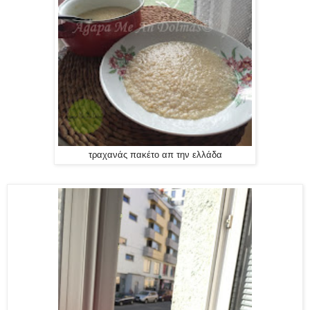
τραχανάς πακέτο απ την ελλάδα