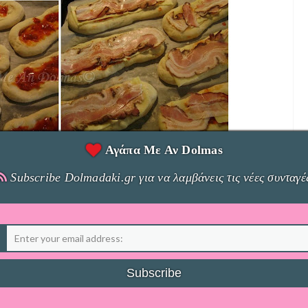
Αγάπα Με Αν Dolmas
κομματάκια και τα ανοίγουμε σε οβαλ σχήμα (σαν
Subscribe Dolmadaki.gr για να λαμβάνεις τις νέες συνταγέ
σα και τα κλείνουμε. Για να τα κλείσουμε πιάνουμε τα
τα μέσα. Μετά γυρνάμε τα πλαϊνά μέρη προς τα μέσα
 κλείσουν καλά
α (βουτυρώνουμε ελαφρά και αυτά)και ψήνουμε στους