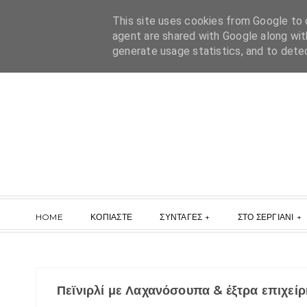
This site uses cookies from Google to d
agent are shared with Google along wit
generate usage statistics, and to dete
HOME
ΚΟΠΙΑΣΤΕ
ΣΥΝΤΑΓΕΣ
ΣΤΟ ΣΕΡΓΙΑΝΙ
Πεϊνιρλί με Λαχανόσουπα & έξτρα επιχεί