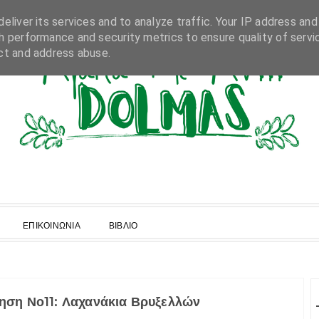
eliver its services and to analyze traffic. Your IP address and
h performance and security metrics to ensure quality of servi
ct and address abuse.
ΕΠΙΚΟΙΝΩΝΙΑ
ΒΙΒΛΙΟ
ρηση Νο11: Λαχανάκια Βρυξελλών