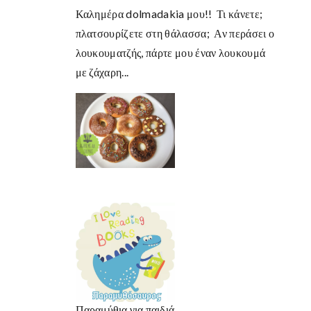
Καλημέρα dolmadakia μου!! Τι κάνετε;
πλατσουρίζετε στη θάλασσα; Αν περάσει ο
λουκουματζής, πάρτε μου έναν λουκουμά
με ζάχαρη...
Παραμύθια για παιδιά