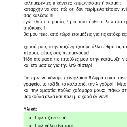
καλημερέντες τι κάνετε;; χειμωνιάσατε ή ακόμα;;
καταρχήν να σας πώ οτι δεν περίμενα τέτοιον ε
σας καλέσω !!!
εγώ εδώ ετοιμασίες!! μια που ήρθε η λιτλ σίστ
απόκριες!!
θα μου πεις, από τώρα ετοιμάζεις για τις απόκριες;; 
χρυσά μου, στην κοζάνη έχουμε άλλα έθιμα τις α
πέρυσι, φέτος σας περιμένουμε!
Ήδη ετοίμασα τις πιτούλες μου στην κατάψυξη για
και ετοιμασίες για την λιτλ σίστερ!
Για πρωινό κάναμε πεϊνιρλάκια !! Α
φράτα και πανε
γραφείο, το ταξίδι, το κολατσιό, την λιγούρα!!! Μπο
και την αμαρτία παύλα χαζομάρα μου;;;; πάνω σ
βαρκούλα αλλά και πάλι μια χαρά έγιναν!!
Υλικά:
1 φλυτζάνι νερό
1 φλ γάλα εβαπορέ