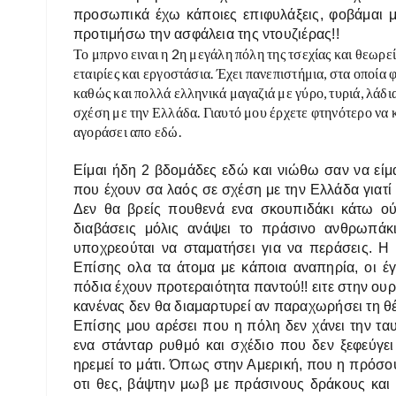
προσωπικά έχω κάποιες επιφυλάξεις, φοβάμαι μ
προτιμήσω την ασφάλεια της ντουζιέρας!!
Το μπρνο ειναι η 2η μεγάλη πόλη της τσεχίας και θεωρείτ
εταιρίες και εργοστάσια. Έχει πανεπιστήμια, στα οποία 
καθώς και πολλά ελληνικά μαγαζιά με γύρο, τυριά, λάδι
σχέση με την Ελλάδα. Γιαυτό μου έρχετε φτηνότερο να 
αγοράσει απο εδώ.
Είμαι ήδη 2 βδομάδες εδώ και νιώθω σαν να είμα
που έχουν σα λαός σε σχέση με την Ελλάδα γιατί 
Δεν θα βρείς πουθενά ενα σκουπιδάκι κάτω ούτ
διαβάσεις μόλις ανάψει το πράσινο ανθρωπάκ
υποχρεούται να σταματήσει για να περάσεις. Η 
Επίσης ολα τα άτομα με κάποια αναπηρία, οι έγκ
πόδια έχουν προτεραιότητα παντού!! ειτε στην ου
κανένας δεν θα διαμαρτυρεί αν παραχωρήσει τη θ
Επίσης μου αρέσει που η πόλη δεν χάνει την ταυτ
ενα στάνταρ ρυθμό και σχέδιο που δεν ξεφεύγε
ηρεμεί το μάτι. Όπως στην Αμερική, που η πρόσοψ
οτι θες, βάψτην μωβ με πράσινους δράκους και 