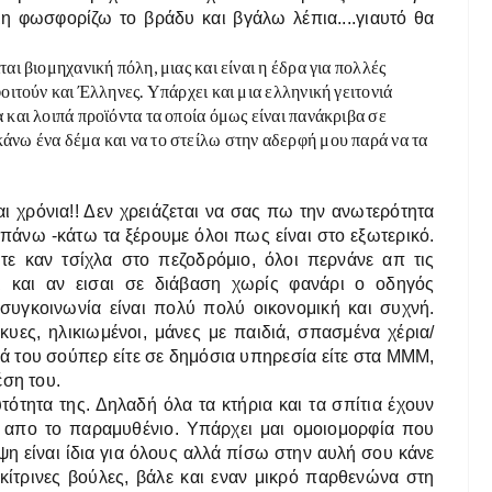
η φωσφορίζω το βράδυ και βγάλω λέπια....γιαυτό θα
αι βιομηχανική πόλη, μιας και είναι η έδρα για πολλές
φοιτούν και Έλληνες. Υπάρχει και μια ελληνική γειτονιά
α και λοιπά προϊόντα τα οποία όμως είναι πανάκριβα σε
κάνω ένα δέμα και να το στείλω στην αδερφή μου παρά να τα
ι χρόνια!! Δεν χρειάζεται να σας πω την ανωτερότητα
πάνω -κάτω τα ξέρουμε όλοι πως είναι στο εξωτερικό.
ε καν τσίχλα στο πεζοδρόμιο, όλοι περνάνε απ τις
ι και αν εισαι σε διάβαση χωρίς φανάρι ο οδηγός
συγκοινωνία είναι πολύ πολύ οικονομική και συχνή.
υες, ηλικιωμένοι, μάνες με παιδιά, σπασμένα χέρια/
ρά του σούπερ είτε σε δημόσια υπηρεσία είτε στα ΜΜΜ,
έση του.
ότητα της. Δηλαδή όλα τα κτήρια και τα σπίτια έχουν
ι απο το παραμυθένιο. Υπάρχει μαι ομοιομορφία που
η είναι ίδια για όλους αλλά πίσω στην αυλή σου κάνε
κίτρινες βούλες, βάλε και εναν μικρό παρθενώνα στη