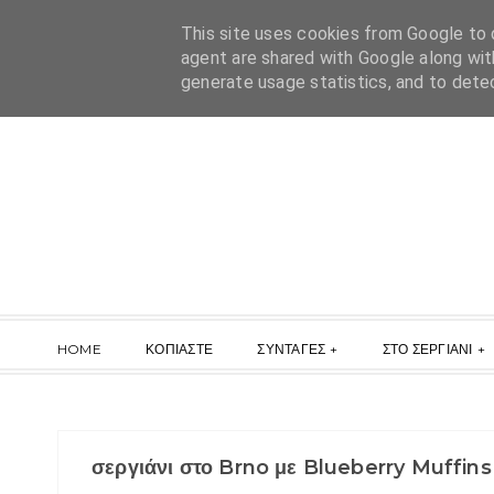
This site uses cookies from Google to d
agent are shared with Google along wit
generate usage statistics, and to dete
HOME
ΚΟΠΙΑΣΤΕ
ΣΥΝΤΑΓΕΣ
ΣΤΟ ΣΕΡΓΙΑΝΙ
σεργιάνι στο Brno με Blueberry Muffins