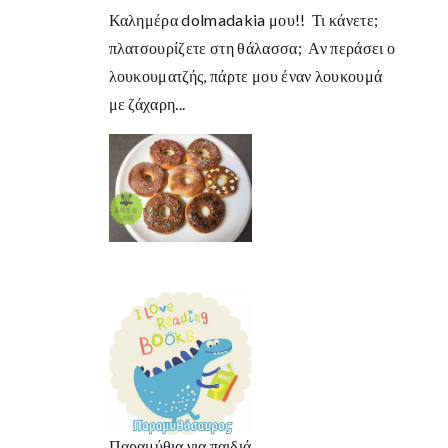
Καλημέρα dolmadakia μου!! Τι κάνετε;
πλατσουρίζετε στη θάλασσα; Αν περάσει ο
λουκουματζής, πάρτε μου έναν λουκουμά
με ζάχαρη...
Παραμύθια για παιδιά