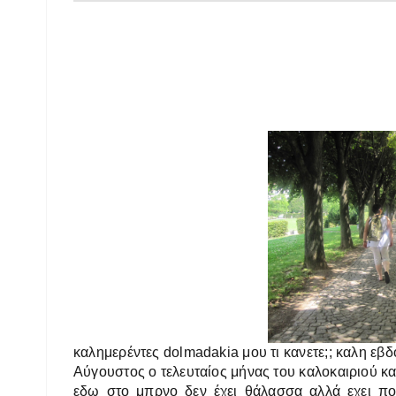
καλημερέντες dolmadakia μου τι κανετε;; καλη εβδ
Αύγουστος ο τελευταίος μήνας του καλοκαιριού κα
εδω στο μπρνο δεν έχει θάλασσα αλλά εχει ποτά