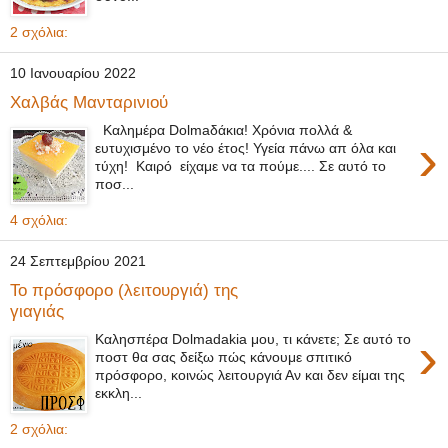
2 σχόλια:
10 Ιανουαρίου 2022
Χαλβάς Μανταρινιού
Καλημέρα Dolmaδάκια! Χρόνια πολλά &
›
ευτυχισμένο το νέο έτος! Υγεία πάνω απ όλα και
τύχη! Καιρό είχαμε να τα πούμε.... Σε αυτό το
ποσ...
4 σχόλια:
24 Σεπτεμβρίου 2021
Το πρόσφορο (λειτουργιά) της
γιαγιάς
›
Καλησπέρα Dolmadakia μου, τι κάνετε; Σε αυτό το
ποστ θα σας δείξω πώς κάνουμε σπιτικό
πρόσφορο, κοινώς λειτουργιά Αν και δεν είμαι της
εκκλη...
2 σχόλια: