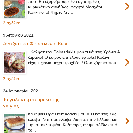
›
ποστ θα εξυμνήσουμε ένα αγαπημένο,
κυριακάτικο συνήθως, φαγητό Μοσχάρι
Κοκκινιστό! Φήμες λέν...
2 σχόλια:
9 Απριλίου 2021
Ανοιξιάτικο Φραουλένιο Κέικ
Καλησπέρα Dolmadakia μου τι κάνετε; Χρόνια &
›
ζαμάνια! Ο καιρός επιτέλους έφτιαξε! Κοζάνη
είχαμε χιόνια μέχρι προχθές!!! Όσο χάρηκα που...
2 σχόλια:
24 Ιανουαρίου 2021
Το γαλακτομπούρεκο της
γιαγιάς
›
Καλημέεεεερα Dolmaδάκια μου !! Τί κάνετε; Σας
έλειψα; Ναι, σας έλειψα! Λάιβ απ την Ελλάδα και
την αποκλεισμένη Κοζανάρα, αναμεταδίδω αυτό
το...