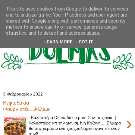
This site uses cookies from Google to deliver its services
and to analyze traffic. Your IP address and user-agent are
shared with Google along with performance and security
metrics to ensure quality of service, generate usage
statistics, and to detect and address abuse.
LEARN MORE
GOT IT
3 Φεβρουαρίου 2022
Κεφτεδάκια
Φουρνιστά....Αλλιώς!
›
Καλησπέρα Dolmaδάκια μου! Σαν τα χιόνια :)
Καλησπέρα απ την χιονισμένη Κοζάνη.... Σήμερα
θα σας κεράσω ένα χουχουλιάρικο φαγητό, έναν
συνδ...