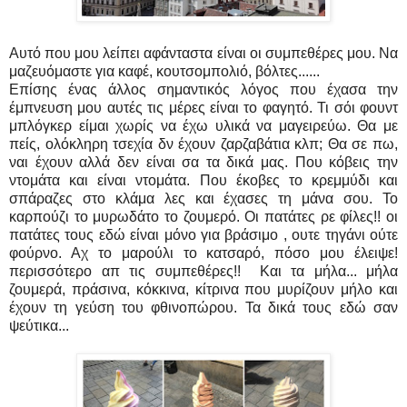
Αυτό που μου λείπει αφάνταστα είναι οι συμπεθέρες μου. Να
μαζευόμαστε για καφέ, κουτσομπολιό, βόλτες......
Επίσης ένας άλλος σημαντικός λόγος που έχασα την
έμπνευση μου αυτές τις μέρες είναι το φαγητό. Τι σόι φουντ
μπλόγκερ είμαι χωρίς να έχω υλικά να μαγειρεύω. Θα με
πείς, ολόκληρη τσεχία δν έχουν ζαρζαβάτια κλπ; Θα σε πω,
ναι έχουν αλλά δεν είναι σα τα δικά μας. Που κόβεις την
ντομάτα και είναι ντομάτα. Που έκοβες το κρεμμύδι και
σπάραζες στο κλάμα λες και έχασες τη μάνα σου. Το
καρπούζι το μυρωδάτο το ζουμερό. Οι πατάτες ρε φίλες!! οι
πατάτες τους εδώ είναι μόνο για βράσιμο , ουτε τηγάνι ούτε
φούρνο. Αχ το μαρούλι το κατσαρό, πόσο μου έλειψε!
περισσότερο απ τις συμπεθέρες!! Και τα μήλα... μήλα
ζουμερά, πράσινα, κόκκινα, κίτρινα που μυρίζουν μήλο και
έχουν τη γεύση του φθινοπώρου. Τα δικά τους εδώ σαν
ψεύτικα...