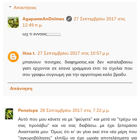
Απαντήσεις
AgapameAnDolmas
27 Σεπτεμβρίου 2017 στις
12:49 π.μ.
ωχ τι εννοεις;;;;;;;;;;;
litsa t.
27 Σεπτεμβρίου 2017 στις 10:57 μ.μ.
μπαινουν πονηρες διαφημισεις.και δεν καταλαβαινω
γιατι ερχονται σε εσενα γραμμενα ετσι τα σχολια που
σου γραφω.συγνωμη για την αργοπορια.καλο βραδυ.
Απάντηση
Penelope
28 Σεπτεμβρίου 2017 στις 7:22 μ.μ.
Αυτό που μου κάνετε να με "φεύγετε" και μετά να "τρέχω να
σας προλάβω" και να σας διαβάσω...με έχει ξεπεράσει
Αναστασία μου. Όμως ότι κι' αν γίνει εκεί στα νέα μέρη που
"αγκυροβόλησες" ελπίζω να έχει ωραία αποτελέσματα για