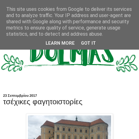
This site uses cookies from Google to deliver its services
and to analyze traffic. Your IP address and user-agent are
shared with Google along with performance and security
metrics to ensure quality of service, generate usage
statistics, and to detect and address abuse.
LEARN MORE
GOT IT
23 Σεπτεμβρίου 2017
τσέχικες φαγητοιστορίες