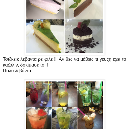
Τσιζκεικ λεβαντα ρε φιλε !!! Αν θες να μάθεις τι γευςη εχει το
καζολίν, δοκίμασε το !!
Πολυ λεβάντα....