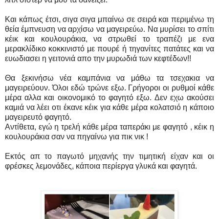
Και κάπως έτσι, σιγα σιγα μπαίνω σε σειρά και περιμένω τη
θεία έμπνευση να αρχίσω να μαγειρεύω. Να μυρίσει το σπίτι
κέικ και κουλουράκια, να στρωθεί το τραπέζι με ενα
μερακλίδικο κοκκινιστό με πουρέ ή τηγανίτες πατάτες και να
ευωδιασει η γειτονιά απο την μυρωδιά των κεφτέδων!!
Θα ξεκινήσω νέα καμπάνια να μάθω τα τσεχακια να
μαγειρεύουν. Όλοι εδώ τρώνε εξω. Γρήγοροι οι ρυθμοί κάθε
μέρα αλλα και οικονομικό το φαγητό εξω. Δεν εχω ακούσει
καμιά να λέει οτι έκανε κέικ για κάθε μέρα κολατσιό η κάποιο
μαγειρευτό φαγητό.
Αντίθετα, εγώ η τρελή κάθε μέρα ταπεράκι με φαγητό , κέικ η
κουλουράκια σαν να πηγαίνω για πικ νικ !
Εκτός απ το παγωτό μηχανής την τιμητική είχαν και οι
φρέσκες λεμονάδες, κάποια περίεργα γλυκά και φαγητά.