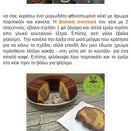
να σας κεράσω ένα μυρωδάτο φθινοπωρινό κέικ! με άρωμα
πορτοκάλι και κανέλα. Η
βασική συνταγή
του κέικ με 2
τσαχπινιές: έβαλα σχεδόν 1 φλ ζάχαρη και απλά έριξα σιρόπι
απο γλυκό κουταλιού έξτρα. Επίσης αντί γάλα έβαλα
γιαούρτι. Την κανέλα την έριξα στο μισό μείγμα που κράτησα
για να κάνω το σχέδιο, αλλά επειδή δεν μου έδωσε χρώμα
πρόσθεσα λίίιίίγο κακάο - στη μύτη απ το κουτάλι- για ένα
απαλό καφέ. Επίσης ψιλόκοψα λίγο πορτοκάλι και το έριξα
στο κέικ πριν το βάλω για ψήσιμο.