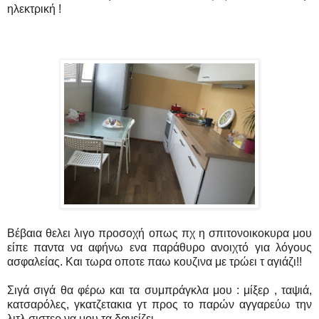
ηλεκτρική !
Βέβαια θελει λιγο προσοχή οπως πχ η σπιτονοικοκυρα μου
είπε παντα να αφήνω ενα παράθυρο ανοιχτό για λόγους
ασφαλείας. Και τωρα οποτε παω κουζινα με τρώει τ αγιάζι!!
Σιγά σιγά θα φέρω και τα συμπράγκλα μου : μίξερ , ταψιά,
κατσαρόλες, γκατζετακια γτ προς το παρών αγγαρεύω την
λιτλ σιστερ να μου τα δανείζει.