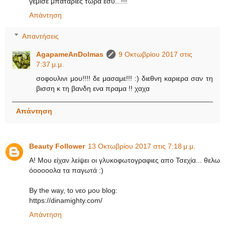
γεμισε μπαταριες τωρα εσυ...!!!
Απάντηση
Απαντήσεις
AgapameAnDolmas
9 Οκτωβρίου 2017 στις
7:37 μ.μ.
σοφουλινι μου!!!! δε μασαμε!!! :) διεθνη καριερα σαν τη
βισση κ τη βανδη ενα πραμα !! χαχα
Απάντηση
Beauty Follower
13 Οκτωβρίου 2017 στις 7:18 μ.μ.
Α! Μου είχαν λείψει οι γλυκοφωτογραφιες απο Τσεχία... θελω
όοοοοολα τα παγωτά :)
By the way, to νεο μου blog:
https://dinamighty.com/
Απάντηση