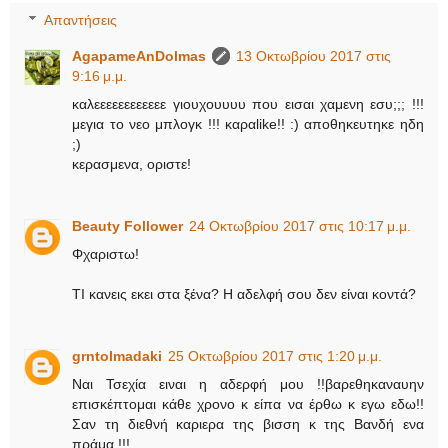
Απαντήσεις
AgapameAnDolmas
13 Οκτωβρίου 2017 στις
9:16 μ.μ.
καλεεεεεεεεεεεε γιουχουυυυ που εισαι χαμενη εσυ;;; !!!
μεγια το νεο μπλογκ !!! καραlike!! :) αποθηκευτηκε ηδη
;)
κερασμενα, οριστε!
Beauty Follower
24 Οκτωβρίου 2017 στις 10:17 μ.μ.
Φχαριστω!
ΤΙ κανεις εκει στα ξένα? Η αδελφή σου δεν είναι κοντά?
grntolmadaki
25 Οκτωβρίου 2017 στις 1:20 μ.μ.
Ναι Τσεχία ειναι η αδερφή μου !!βαρεθηκαναυην
επισκέπτομαι κάθε χρονο κ είπα να έρθω κ εγω εδω!!
Σαν τη διεθνή καριερα της βισση κ της Βανδή ενα
πράμα !!!