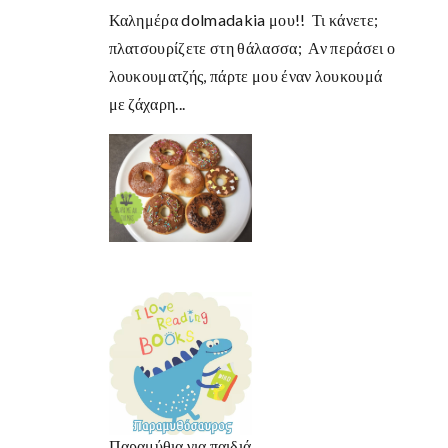
Καλημέρα dolmadakia μου!! Τι κάνετε;
πλατσουρίζετε στη θάλασσα; Αν περάσει ο
λουκουματζής, πάρτε μου έναν λουκουμά
με ζάχαρη...
Παραμύθια για παιδιά