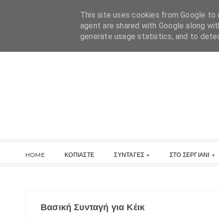
This site uses cookies from Google to d
agent are shared with Google along wit
generate usage statistics, and to dete
HOME
ΚΟΠΙΑΣΤΕ
ΣΥΝΤΑΓΕΣ
ΣΤΟ ΣΕΡΓΙΑΝΙ
Βασική Συνταγή για Κέικ