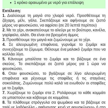
1 κρόκο αραιωμένο με νερό για επάλειψη
Εκτέλεση:
1.
Διαλύουμε τη μαγιά στο χλιαρό νερό. Προσθέτουμε τη
ζάχαρη, μέλι, γάλα. Σκεπάζουμε και αφήνουμε σε ζεστό
μέρος να φουσκώσει, να αφρίσει {σε 20 λεπτά περίπου)
2.
Με το χέρι, ανακατεύουμε το αλεύρι με το βούτυρο, κανέλα,
γαρίφαλο, αλάτι. Θα είναι σα βρεγμένη άμμος
3.
Προσθέτουμε την μαγιά και ζυμώνουμε με το χέρι.
4.
Σε αλευρωμένη επιφάνεια, γυρνάμε το ζυμάρι και
συνεχίζουμε το ζύμωμα. Θέλουμε ένα μαλακό ζυμάρι που να
κολλάει λίγο.
5.
Κάνουμε μπαλίτσα το ζυμάρι και το βάζουμε σε ένα
σκεύος. Το σκεπάζουμε σε ζεστό μέρος για 1 ώρα να
φουσκώσει.
6.
Οταν φουσκώσει, το βγάζουμε σε λίγο αλευρωμένη
επιφάνεια και ρίχνουμε τις σταφίδες ή τις σταγόνες
σοκολάτας. Ζυμώνουμε πολύ καλά να ενωθούν οι σταφίδες
με το ζυμάρι.
7.
Χωρίζουμε το ζυμάρι στα 2. Ρολάρουμε το κάθε κομμάτι
σε μπαστούνι και κόβουμε σε κομμάτια.
8.
Τα πλάθουμε στρόγγυλα σα ψωμάκια και τα βάζουμε σε
ταψί με λαδόκολλα - αφήνοντας κενό γτ φουσκώνουν- ή στο