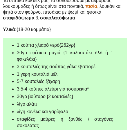
Τα σπιτικά κοκτέιλ μας, τα συνοδεύσαμε με αλμυρούς
λουκουμάδες ή όπως είναι στα ποντικά,
πισία
,
λουκάνικα
ψητά στον φούρνο,
πιτσάκια με ψωμί και φυσικά
σταφιδόψωμα
&
σοκολατόψωμα
Υλικά:
{18-20 κομμάτια}
1 κούπα χλιαρό νερό{262γρ}
30γρ φρέσκια μαγιά {1 καλουπάκι δλδ ή 1
φακελάκι}
3 κουταλιές της σούπας γάλα εβαπορέ
1 γερή κουταλιά μέλι
5-7 κουταλιές ζάχαρη
3,5-4 κούπες αλεύρι για τσουρέκια*
30γρ βούτυρο {2 κουταλιές}
λίγο αλάτι
λίγη κανέλα και γαρίφαλο
σταφίδες μαύρες ή ξανθές / σταγόνες
σοκολάτας