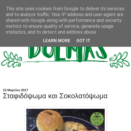
This site uses cookies from Google to deliver its services
and to analyze traffic. Your IP address and user-agent are
shared with Google along with performance and security
metrics to ensure quality of service, generate usage
statistics, and to detect and address abuse.
LEARN MORE
GOT IT
15 Μαρτίου 2017
Σταφιδόψωμα και Σοκολατόψωμα