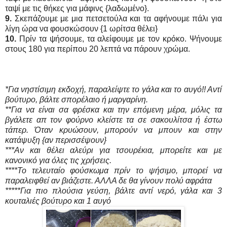
ταψί με τις θήκες για μάφινς {λαδωμένο}.
9.
Σκεπάζουμε με μια πετσετούλα και τα αφήνουμε πάλι για
λίγη ώρα να φουσκώσουν {1 ωρίτσα θέλει}
10.
Πρίν τα ψήσουμε, τα αλείφουμε με τον κρόκο. Ψήνουμε
στους 180 για περίπου 20 λεπτά να πάρουν χρώμα.
*Για νηστίσιμη εκδοχή, παραλείψτε το γάλα και το αυγό!! Αντί
βούτυρο, βάλτε σπορέλαιο ή μαργαρίνη.
**Για να είναι σα φρέσκα και την επόμενη μέρα, μόλις τα
βγάλετε απ τον φούρνο κλείστε τα σε σακουλίτσα ή έστω
τάπερ. Όταν κρυώσουν, μπορούν να μπουν και στην
κατάψυξη {αν περισσέψουν}
***Αν και θέλει αλεύρι για τσουρέκια, μπορείτε και με
κανονικό για όλες τις χρήσεις.
****Το τελευταίο φούσκωμα πρίν το ψήσιμο, μπορεί να
παραλειφθεί αν βιάζεστε. ΑΛΛΑ δε θα γίνουν πολύ αφράτα
*****Για πιο πλούσια γεύση, βάλτε αντί νερό, γάλα και 3
κουταλιές βούτυρο και 1 αυγό