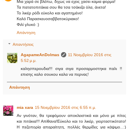
Μια χαρά σε βλέπω, διχως να εχεις χασει καμια φορμα!
Τα πατατοπιτάκια σου θα τσα τσάκιζα όλα, άνετα!
Το λικέρ ρόδι εύκολο και αγαπημένο!
Καλό Παρασκευοσαββατοκύριακο!
Φιλί γλυκό :)
Απάντηση
Απαντήσεις
AgapameAnDolmas
11 Νοεμβρίου 2016 στις
5:52 μ.μ.
καλησπερουδια!!! σιγα σιγα προσαρμοστηκα παλι !!
επισης καλο σουκου καλα να περνας!
Απάντηση
mia xara
15 Νοεμβρίου 2016 στις 6:55 π.μ.
Αν γινόταν, θα τρεφόμουν αποκλειστικά και μόνο με πίτες
και πιτάκια!!! Απίθανα!Εύκολο και το λικέρ, γιορταστικότατο!
Η πεζοπορία απαραίτητη, πολλές θερμίδες για κάψιμο...:)