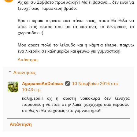
Αχ και συ Σαββατο πρωι λαικη?! Μα τι βασανο... δεν ειναι να
ξενυχτ΄σεις Παρασκευη βράδυ.
Βρε τι ωραια περνατε εκει πάνω εσεις, ποσο θα θελα να
μπω στις φωτος σου με τα καστανα, τα δεντρακια, το
χωριουδακι :)
Μου αρεσε πολύ το λελουδο και η κάμπια shape, παιρνω
ενα λικεράκι σε καλημεριζω και φευγω για γυμναστικη!
Απάντηση
Απαντήσεις
AgapameAnDolmas
10 Νοεμβρίου 2016 στις
10:43 π.μ.
καλημερα!! αχ η σωστη νοικοκυρα δεν ξενυχτα
παρασκευη να παει στην λαικη χαχαχαχα ααα κερασου
οτι θες γτ θα τα χασεις στο γυμναστηριο!!
Απάντηση