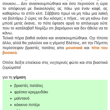
σουκου.... Δεν ανασκουμπώθηκα και όσο περνούσε η ώρα
το απέφευγα με δικαιολογίες ας πάω για έναν καφέ, ας
καθαρίσω το σπίτι κλπ. Σάββατο πρωί να μη πάω μια λαϊκή
να βολτάρω 2 ώρες να δω κόσμο;; ε πήγα... να μη κάνω ένα
μποτέ μετά; έκανα.. το πότε έφτασε αργά το απόγευμα ούτε
που το κατάλαβα!! Νομίζω οτι βαριόμουν και δεν ήθελα να τα
κάνω.
Τελικά πήρα βαθιά ανάσα και ανασκουμπώθηκα. Οχι τίποτα
άλλο, αλλά θα χαλούσε και η γέμιση! Βλέπεις, απ την Πέμπτη
περίσσεψαν βραστές πατάτες απο
μουσακά
και
πίτα του
βοσκού
.
Οπότε δείξτε επιείκεια στις νυχτερινές φώτο και στα βιαστικά
ζυμώματα!
για τη
γέμιση
βραστές πατάτες
φρέσκο κρεμμυδάκι
μαϊντανό
κόκκινο πιπέρι