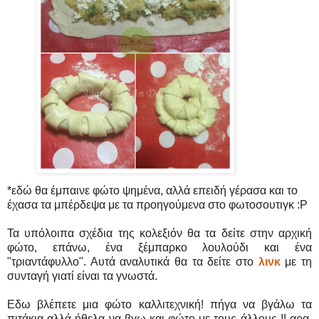
*εδώ θα έμπαινε φώτο ψημένα, αλλά επειδή γέρασα και το
έχασα τα μπέρδεψα με τα προηγούμενα στο φωτοσουτιγκ :P
Τα υπόλοιπα σχέδια της κολεξιόν θα τα δείτε στην αρχική
φώτο, επάνω, ένα ξέμπαρκο λουλούδι και ένα
"τριαντάφυλλο". Αυτά αναλυτικά θα τα δείτε στο
λινκ
με τη
συνταγή γιατί είναι τα γνωστά.
Εδω βλέπετε μια φώτο καλλιτεχνική! πήγα να βγάλω τα
πιτάκια αλλά ήθελα να βγω και φώτο με τους άλλους !! αρα,