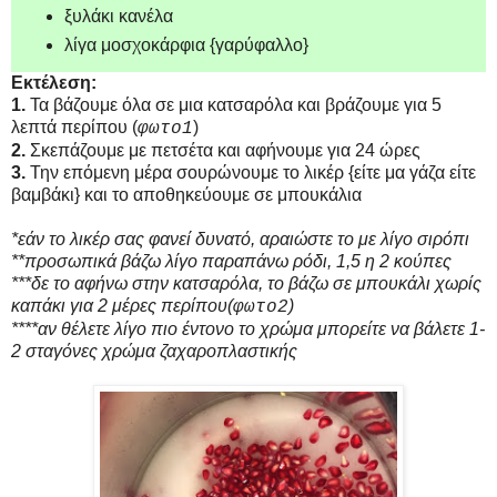
ξυλάκι κανέλα
λίγα μοσχοκάρφια {γαρύφαλλο}
Εκτέλεση:
1.
Τα βάζουμε όλα σε μια κατσαρόλα και βράζουμε για 5
λεπτά περίπου (
)
φωτο1
2.
Σκεπάζουμε με πετσέτα και αφήνουμε για 24 ώρες
3.
Την επόμενη μέρα σουρώνουμε το λικέρ {είτε μα γάζα είτε
βαμβάκι} και το αποθηκεύουμε σε μπουκάλια
*εάν το λικέρ σας φανεί δυνατό, αραιώστε το με λίγο σιρόπι
**προσωπικά βάζω λίγο παραπάνω ρόδι, 1,5 η 2 κούπες
***δε το αφήνω στην κατσαρόλα, το βάζω σε μπουκάλι χωρίς
καπάκι για 2 μέρες περίπου(
)
φωτο2
****αν θέλετε λίγο πιο έντονο το χρώμα μπορείτε να βάλετε 1-
2 σταγόνες χρώμα ζαχαροπλαστικής