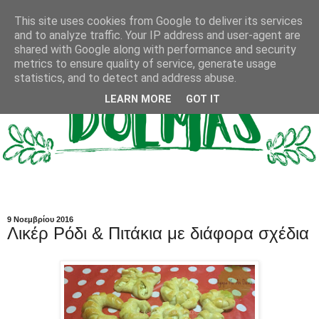
This site uses cookies from Google to deliver its services
and to analyze traffic. Your IP address and user-agent are
shared with Google along with performance and security
metrics to ensure quality of service, generate usage
statistics, and to detect and address abuse.
LEARN MORE
GOT IT
9 Νοεμβρίου 2016
Λικέρ Ρόδι & Πιτάκια με διάφορα σχέδια