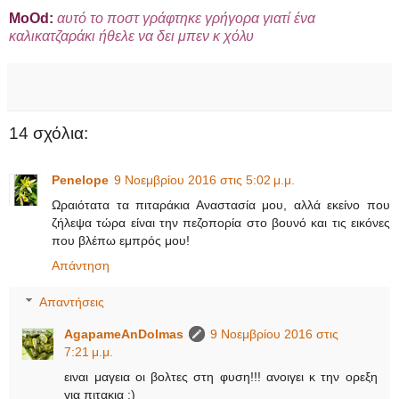
ΜοΟd:
αυτό το ποστ γράφτηκε γρήγορα γιατί ένα
καλικατζαράκι ήθελε να δει μπεν κ χόλυ
14 σχόλια:
Penelope
9 Νοεμβρίου 2016 στις 5:02 μ.μ.
Ωραιότατα τα πιταράκια Αναστασία μου, αλλά εκείνο που
ζήλεψα τώρα είναι την πεζοπορία στο βουνό και τις εικόνες
που βλέπω εμπρός μου!
Απάντηση
Απαντήσεις
AgapameAnDolmas
9 Νοεμβρίου 2016 στις
7:21 μ.μ.
ειναι μαγεια οι βολτες στη φυση!!! ανοιγει κ την ορεξη
για πιτακια ;)