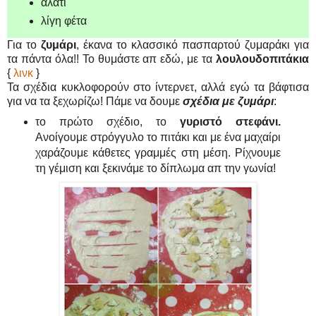
αλάτι
λίγη φέτα
Για το
ζυμάρι
, έκανα το κλασσικό πασπαρτού ζυμαράκι για
τα πάντα όλα!! Το θυμάστε απ εδώ, με τα
λουλουδοπιτάκια
{
λινκ
}
Τα σχέδια κυκλοφορούν στο ίντερνετ, αλλά εγώ τα βάφτισα
για να τα ξεχωρίζω! Πάμε να δουμε
σχέδια με ζυμάρι
:
το πρώτο σχέδιο, το
γυριστό στεφάνι.
Ανοίγουμε στρόγγυλο το πιτάκι και με ένα μαχαίρι
χαράζουμε κάθετες γραμμές στη μέση. Ρίχνουμε
τη γέμιση και ξεκινάμε το δίπλωμα απ την γωνία!