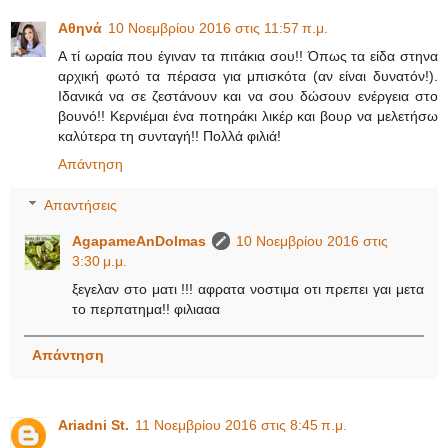
Αθηνά
10 Νοεμβρίου 2016 στις 11:57 π.μ.
Α τί ωραία που έγιναν τα πιτάκια σου!! Όπως τα είδα στηνα
αρχική φωτό τα πέρασα για μπισκότα (αν είναι δυνατόν!).
Ιδανικά να σε ζεστάνουν και να σου δώσουν ενέργεια στο
βουνό!! Κερνιέμαι ένα ποτηράκι λικέρ και βουρ να μελετήσω
καλύτερα τη συνταγή!! Πολλά φιλιά!
Απάντηση
Απαντήσεις
AgapameAnDolmas
10 Νοεμβρίου 2016 στις
3:30 μ.μ.
ξεγελαν στο ματι !!! αφρατα νοστιμα οτι πρεπει γαι μετα
το περπατημα!! φιλιααα
Απάντηση
Ariadni St.
11 Νοεμβρίου 2016 στις 8:45 π.μ.