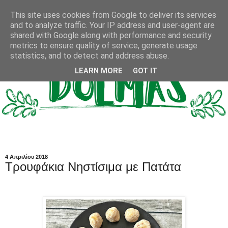
This site uses cookies from Google to deliver its services
and to analyze traffic. Your IP address and user-agent are
shared with Google along with performance and security
metrics to ensure quality of service, generate usage
statistics, and to detect and address abuse.
LEARN MORE
GOT IT
4 Απριλίου 2018
Τρουφάκια Νηστίσιμα με Πατάτα