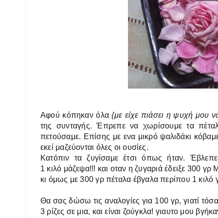
Α
φού κόπηκαν όλα
{με είχε πιάσει η ψυχή μου ν
της συνταγής. Έπρεπε
να χωρίσουμε τα πέταλ
πετούσαμε. Επίσης με ενα μικρό ψαλιδάκι κόβαμ
εκεί μαζεύονται όλες οι ουσίες.
Κατόπιν τα ζυγίσαμε έτσι όπως ήταν. Έβλεπ
1 κιλό μάζεψα!!! και οταν η ζυγαριά έδειξε 300 γ
κι όμως με
300 γρ πέταλα έβγαλα περίπου 1 κιλό 
Θα σας δώσω τις αναλογίες για 100 γρ, γιατί τόσ
3 ρίζες σε μια, και είναι ζούγκλα! γιαυτο μου βγή