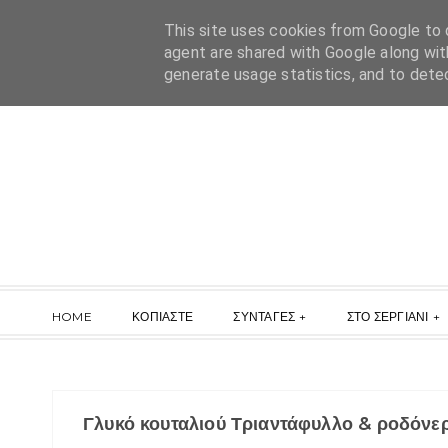
This site uses cookies from Google to d
agent are shared with Google along wit
generate usage statistics, and to dete
HOME
ΚΟΠΙΑΣΤΕ
ΣΥΝΤΑΓΕΣ
ΣΤΟ ΣΕΡΓΙΑΝΙ
Γλυκό κουταλιού Τριαντάφυλλο & ροδόνε