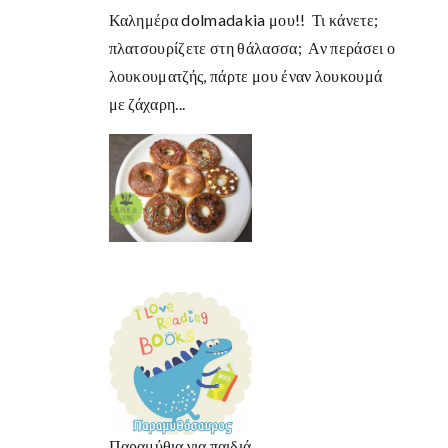
Καλημέρα dolmadakia μου!! Τι κάνετε;
πλατσουρίζετε στη θάλασσα; Αν περάσει ο
λουκουματζής, πάρτε μου έναν λουκουμά
με ζάχαρη...
Παραμύθια για παιδιά