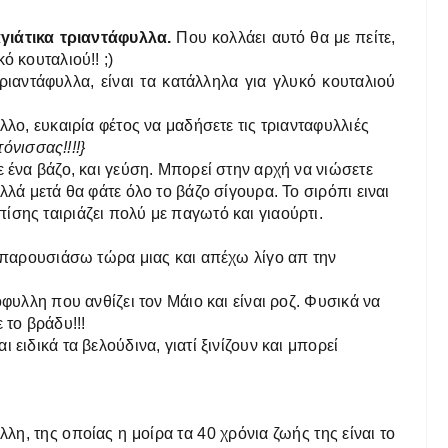
γιάτικα τριαντάφυλλα.
Που κολλάει αυτό θα με πείτε,
ό κουταλιού!! ;)
ιαντάφυλλα, είναι τα κατάλληλα για γλυκό κουταλιού
λλο, ευκαιρία φέτος να μαδήσετε τις τριανταφυλλιές
τόνισσας!!!!}
ε ένα βάζο, και γεύση. Μπορεί στην αρχή να νιώσετε
λά μετά θα φάτε όλο το βάζο σίγουρα. Το σιρόπι ειναι
σης ταιριάζει πολύ με παγωτό και γιαούρτι.
ν παρουσιάσω τώρα μιας και απέχω λίγο απ την
όφυλλη που ανθίζει τον Μάιο και είναι ροζ. Φυσικά να
 το βράδυ!!!
ειδικά τα βελούδινα, γιατί ξινίζουν και μπορεί
λλη, της οποίας η μοίρα τα 40 χρόνια ζωής της είναι το