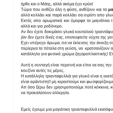
ήρθε και ο Μάης, αλλά ακόμα έχει κρύο!
Τώρα
που ανθίζει όλη η φύση, ανθίζουν και τα
μα
αλλά κολλάει και παρά κολλάει σα σιρόπι απο γλυκ
Εκτός απο αρωματικά και όμορφα τα μαγιάτικα τρ
αλλά και για ροδόνερο.
Αν δεν έχετε δοκιμάσει γλυκό κουταλιού τριαντάφυ
{αν δεν έχετε δικές σας, επισκεφτείτε νύχτα της γει
Εχει υπέροχο άρωμα, σα να έκλεισες την άνοιξη σ
περίεργα τα πέταλα στη γεύση, να κρατσανίζουν αλ
κατάλληλο για φυσικό χρώμα ζαχαροπλαστικής! Επί
Αυτή η συνταγή είναι περσινή και είπα να σας τη
κουζίνα αυτές τις μέρες.
Η κατάλληλη τριανταφυλλιά για γλυκό είναι η εκατ
είναι αράντιστη!! μη κεραστούμε και φωσφορίζουμε
Απ όσο ξέρω δεν χρησιμοποιούμε ποτέ κόκκινα, και 
να προκαλέσουν αλλεργία.
Εμείς έχουμε μια μαγιάτικη τριανταφυλλιά εκατόφυ