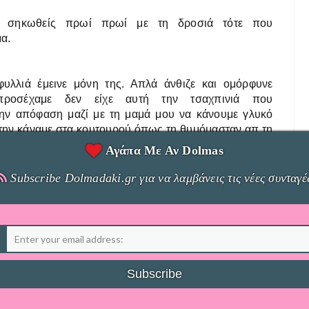
να σηκωθείς πρωί πρωί με τη δροσιά τότε που
μα.
ταφυλλιά έμεινε μόνη της. Απλά άνθιζε και ομόρφυνε
οσέχαμε δεν είχε αυτή την τσαχπινιά που
την απόφαση μαζί με τη μαμά μου να κάνουμε γλυκό
ι την κάναμε στα κουτουρού όπως τη θυμόμασταν απ τη
Αγάπα Με Αν Dolmas
ρόλαβα τον ήλιο, και άρχισα να κόβω τα τριαντάφυλλα
Subscribe Dolmadaki.gr για να λαμβάνεις τις νέες συνταγέ
ύκια.