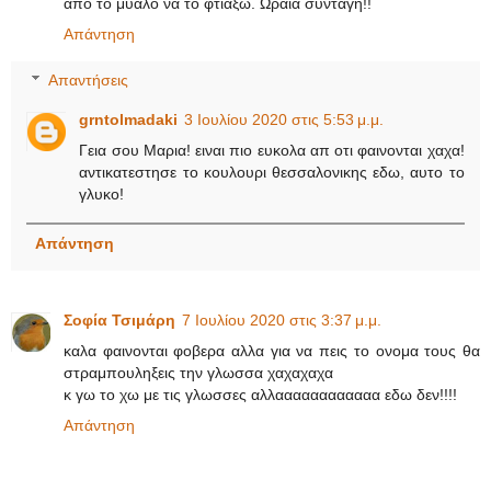
από το μυαλό να το φτιάξω. Ωραία συνταγή!!
Απάντηση
Απαντήσεις
grntolmadaki
3 Ιουλίου 2020 στις 5:53 μ.μ.
Γεια σου Μαρια! ειναι πιο ευκολα απ οτι φαινονται χαχα!
αντικατεστησε το κουλουρι θεσσαλονικης εδω, αυτο το
γλυκο!
Απάντηση
Σοφία Τσιμάρη
7 Ιουλίου 2020 στις 3:37 μ.μ.
καλα φαινονται φοβερα αλλα για να πεις το ονομα τους θα
στραμπουληξεις την γλωσσα χαχαχαχα
κ γω το χω με τις γλωσσες αλλαααααααααααα εδω δεν!!!!
Απάντηση