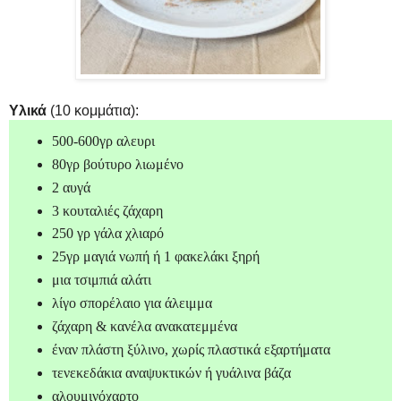
Υλικά
(10 κομμάτια):
500-600γρ αλευρι
80γρ βούτυρο λιωμένο
2 αυγά
3 κουταλιές ζάχαρη
250 γρ γάλα χλιαρό
25γρ μαγιά νωπή ή 1 φακελάκι ξηρή
μια τσιμπιά αλάτι
λίγο σπορέλαιο για άλειμμα
ζάχαρη & κανέλα ανακατεμμένα
έναν πλάστη ξύλινο, χωρίς πλαστικά εξαρτήματα
τενεκεδάκια αναψυκτικών ή γυάλινα βάζα
αλουμινόχαρτο