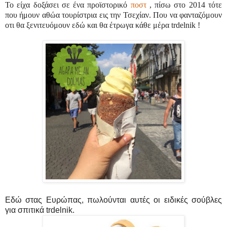
Το είχα δοξάσει σε ένα προϊστορικό
ποστ
, πίσω στο 2014 τότε
που ήμουν αθώα τουρίστρια εις την Τσεχίαν. Που να φανταζόμουν
οτι θα ξενιτευόμουν εδώ και θα έτρωγα κάθε μέρα trdelnik !
Εδώ στας Ευρώπας, πωλούνται αυτές οι ειδικές σούβλες
για σπιτικά trdelnik.