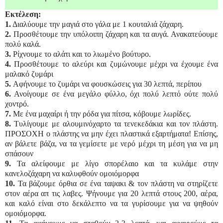
Εκτέλεση:
1.
Διαλύουμε την μαγιά στο γάλα με 1 κουταλιά ζάχαρη.
2.
Προσθέτουμε την υπόλοιπη ζάχαρη και τα αυγά. Ανακατεύουμε
πολύ καλά.
3.
Ρίχνουμε το αλάτι και το λιωμένο βούτυρο.
4.
Προσθέτουμε το αλεύρι και ζυμώνουμε μέχρι να έχουμε ένα
μαλακό ζυμάρι
5.
Αφήνουμε το ζυμάρι να φουσκώσεις για 30 λεπτά, περίπου
6.
Ανοίγουμε σε ένα μεγάλο φύλλο, όχι πολύ λεπτό ούτε πολύ
χοντρό.
7.
Με ένα μαχαίρι ή την ρόδα για πίτσα, κόβουμε λωρίδες.
8.
Τυλίγουμε με αλουμινόχαρτο τα τενεκεδάκια και τον πλάστη.
ΠΡΟΣΟΧΗ ο πλάστης να μην έχει πλαστικά εξαρτήματα! Επίσης,
αν βάλετε βάζα, να τα γεμίσετε με νερό μέχρι τη μέση για να μη
σπάσουν
9.
Τα αλείφουμε με λίγο σπορέλαιο και τα κυλάμε στην
κανελοζάχαρη να καλυφθούν ομοιόμορφα
10.
Τα βάζουμε όρθια σε ένα ταψακι & τον πλάστη να στηρίζετε
στον αέρα απ τις λαβες. Ψήνουμε για 20 λεπτά στους 200, αέρα,
και καλό είναι στο δεκάλεπτο να τα γυρίσουμε για να ψηθούν
ομοιόμορφα.