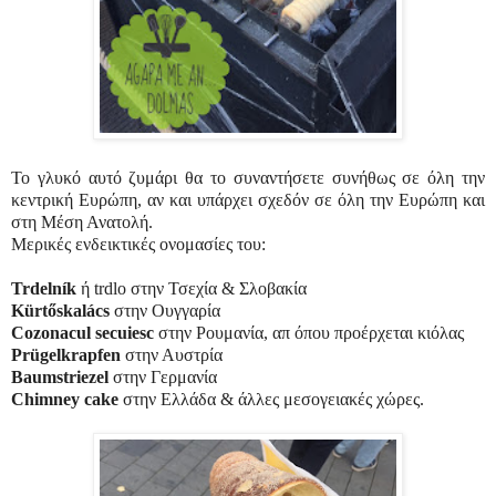
Το γλυκό αυτό ζυμάρι θα το συναντήσετε συνήθως σε όλη την
κεντρική Eυρώπη, αν και υπάρχει σχεδόν σε όλη την Ευρώπη και
στη Μέση Ανατολή.
Μερικές ενδεικτικές ονομασίες του:
Trdelník
ή trdlo στην Τσεχία & Σλοβακία
Kürtőskalács
στην Ουγγαρία
Cozonacul secuiesc
στην Ρουμανία, απ όπου προέρχεται κιόλας
Prügelkrapfen
στην Αυστρία
Baumstriezel
στην Γερμανία
Chimney cake
στην Ελλάδα & άλλες μεσογειακές χώρες.