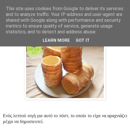
This site uses cookies from Google to deliver its services
and to analyze traffic. Your IP address and user-agent are
shared with Google along with performance and security
3 Ιουλίου 2020
metrics to ensure quality of service, generate usage
Trdelnik - Γλυκό Καμινάδα
statistics, and to detect and address abuse.
LEARN MORE
GOT IT
Ενός λεπτού σιγή για αυτό το πόστ, το οποίο το είχα να αραχνιάζει
μέχρι να δημοσιευτεί.