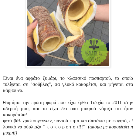
Είναι ένα αφράτο ζυμάρι, το κλασσικό πασπαρτού, το οποίο
τυλίγεται σε "σούβλες", σα γλυκό κοκορέτσι, και ψήνεται στα
κάρβουνα.
Θυμάμαι την πρώτη φορά που είχα έρθει Τσεχία το 2011 στην
αδερφή μου, και τα είχα δει απο μακρυά νόμιζα οτι ήταν
κοκορέτσια!
φεστιβάλ χριστουγέννων, παντού ψητά και σπιτάκια με φαγητό, ε!
λογικό να ούρλιαξα " κ ο κ ο ρ ε τ σ ι!!!" (
ακόμα με κοροϊδεύει η
μικρή!)