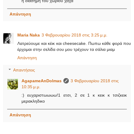
η διάσημη του χωριου χαχα
Απάντηση
Maria Naka
3 Φεβρουαρίου 2018 στις 3:25 μ.μ.
Λατρεύουμε και κέικ και cheesecake. Πωπω κάθε φορά που
έρχομαι στην σελίδα σου μου τρέχουν τα σάλια μιαμ
Απάντηση
Απαντήσεις
AgapameAnDolmas
3 Φεβρουαρίου 2018 στις
10:35 μ.μ.
:) ευχαριστωωωω!1 ετσι, 2 σε 1 κ κεικ κ τσιζκεικ
μερακληδικο
Απάντηση