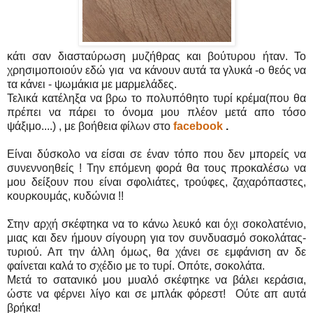
κάτι σαν διασταύρωση μυζήθρας και βούτυρου ήταν. Το
χρησιμοποιούν εδώ για να κάνουν αυτά τα γλυκά -ο θεός να
τα κάνει - ψωμάκια με μαρμελάδες.
Τελικά κατέληξα να βρω το πολυπόθητο τυρί κρέμα(που θα
πρέπει να πάρει το όνομα μου πλέον μετά απο τόσο
ψάξιμο....)
, με βοήθεια φίλων στο
facebook
.
Είναι δύσκολο να είσαι σε έναν τόπο που δεν μπορείς να
συνεννοηθείς ! Την επόμενη φορά θα τους προκαλέσω να
μου δείξουν που είναι σφολιάτες, τρούφες, ζαχαρόπαστες,
κουρκουμάς, κυδώνια !!
Στην αρχή σκέφτηκα να το κάνω λευκό και όχι σοκολατένιο,
μιας και δεν ήμουν σίγουρη για τον συνδυασμό σοκολάτας-
τυριού. Απ την άλλη όμως, θα χάνει σε εμφάνιση αν δε
φαίνεται καλά το σχέδιο με το τυρί. Οπότε, σοκολάτα.
Μετά το σατανικό μου μυαλό σκέφτηκε να βάλει κεράσια,
ώστε να φέρνει λίγο και σε μπλάκ φόρεστ! Ούτε απ αυτά
βρήκα!