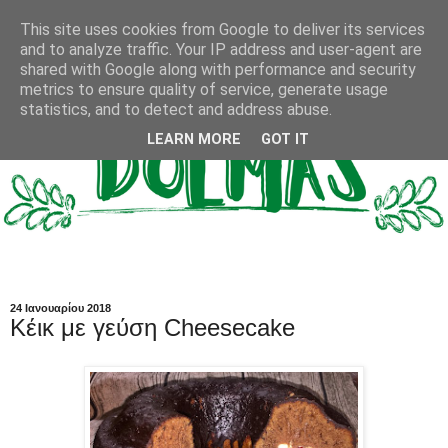
This site uses cookies from Google to deliver its services
and to analyze traffic. Your IP address and user-agent are
shared with Google along with performance and security
metrics to ensure quality of service, generate usage
statistics, and to detect and address abuse.
LEARN MORE
GOT IT
24 Ιανουαρίου 2018
Κέικ με γεύση Cheesecake