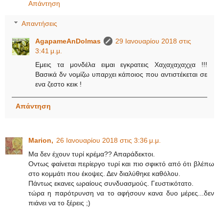
Απάντηση
Απαντήσεις
AgapameAnDolmas
29 Ιανουαρίου 2018 στις
3:41 μ.μ.
Εμεις τα μονδέλα ειμαι εγκρατεις Χαχαχαχαχχα !!!
Βασικά δν νομίζω υπαρχει κάποιος που αντιστέκεται σε
ενα ζεστο κεικ !
Απάντηση
Μarion,
26 Ιανουαρίου 2018 στις 3:36 μ.μ.
Μα δεν έχουν τυρί κρέμα?? Απαράδεκτοι.
Οντως φαίνεται περίεργο τυρί και πιο σφικτό από ότι βλέπω
στο κομμάτι που έκοψες. Δεν διαλύθηκε καθόλου.
Πάντως εκανες ωραίους συνδυασμούς. Γευστικότατο.
τώρα η παρότρυνση να το αφήσουν κανα δυο μέρες...δεν
πιάνει να το ξέρεις ;)