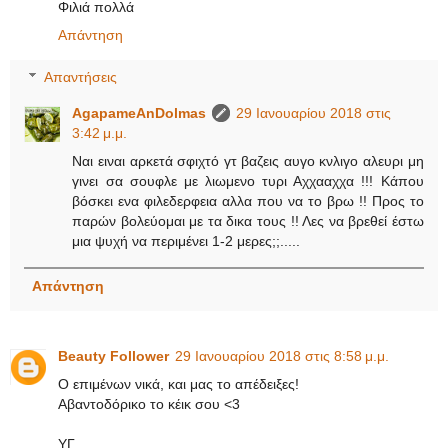
Φιλιά πολλά
Απάντηση
Απαντήσεις
AgapameAnDolmas
29 Ιανουαρίου 2018 στις
3:42 μ.μ.
Ναι ειναι αρκετά σφιχτό γτ βαζεις αυγο κνλιγο αλευρι μη
γινει σα σουφλε με λιωμενο τυρι Αχχααχχα !!! Κάπου
βόσκει ενα φιλεδερφεια αλλα που να το βρω !! Προς το
παρών βολεύομαι με τα δικα τους !! Λες να βρεθεί έστω
μια ψυχή να περιμένει 1-2 μερες;;.....
Απάντηση
Beauty Follower
29 Ιανουαρίου 2018 στις 8:58 μ.μ.
O επιμένων νικά, και μας το απέδειξες!
Αβαντοδόρικο το κέικ σου <3
YΓ