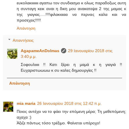
ευκολακιιιιιιιι αγαπω τον συνδιασμο κ ολως παραδοξως αυτη
η συνταγη κεικ ειναι η δικη μου ανακατεψα 2 της μαμας κ
της γιαγιας.....!!!!φιλακιααα να περνας καλα και να
προσεχεις!!!!!
Απάντηση
Απαντήσεις
AgapameAnDolmas
29 Ιανουαρίου 2018 στις
3:40 μ.μ.
Σοφουλιιιιι !! Κατι ξέρει η μαμά κ η γιαγιά !!
Ευχαριστωωωω κ συ καλες δημιουργίες !!
Απάντηση
mia maria
26 Ιανουαρίου 2018 στις 12:42 π.μ.
Ποιος αντέχει να το φάει την επόμενη μέρα; Τη μεθεπόμενη;
αχαχα :)
Άξιζε πάντως τόσο τρέξιμο. Φαίνεται υπέροχο!