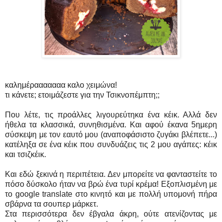
καλημέρααααααα καλο χειμώνα!
τι κάνετε; ετοιμάζεστε για την Τσικνοπέμπτη;;
Που λέτε, τις προάλλες λιγουρεύτηκα ένα κέικ. Αλλά δεν
ήθελα τα κλασσικά, συνηθισμένα. Και αφού έκανα 5ημερη
σύσκεψη με τον εαυτό μου (αναποφάσιστο ζυγάκι βλέπετε...)
κατέληξα σε ένα κέικ που συνδυάζεις τις 2 μου αγάπες: κέικ
και τσιζκέικ.
Και εδώ ξεκινά η περιπέτεια. Δεν μπορείτε να φανταστείτε το
πόσο δύσκολο ήταν να βρώ ένα τυρί κρέμα! Εξοπλισμένη με
το google translate στο κινητό και με πολλή υπομονή πήρα
σβάρνα τα σουπερ μάρκετ.
Στα περισσότερα δεν έβγαλα άκρη, ούτε ατενίζοντας με