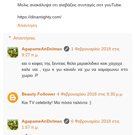
Μολις ανακάλυψα οτι ανεβάζεις συνταγές σοτ youTube.
https://dinamighty.com/
Απάντηση
Απαντήσεις
AgapameAnDolmas
1 Φεβρουαρίου 2018 στις
9:27 π.μ.
εεε ο καφες της ξενιτιας θελει μερακλιδικο κεικ χαχαχα
καλε ναι , εχω κ γω καναλι να χω να καμαρωνω στο
χωριο :P
Beauty Follower
4 Φεβρουαρίου 2018 στις 9:35 μ.μ.
Και TV celebrity! Μα πόσα ταλέντα :)
AgapameAnDolmas
6 Φεβρουαρίου 2018 στις
1:57 π.μ.