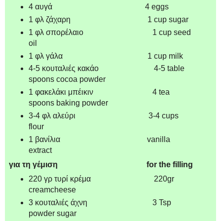
4 αυγά 4 eggs
1 φλ ζάχαρη 1 cup sugar
1 φλ σπορέλαιο 1 cup seed
oil
1 φλ γάλα 1 cup milk
4-5 κουταλιές κακάο 4-5 table
spoons cocoa powder
1 φακελάκι μπέικιν 4 tea
spoons baking powder
3-4 φλ αλεύρι 3-4 cups
flour
1 βανίλια vanilla
extract
για τη γέμιση for the filling
220 γρ τυρί κρέμα 220gr
creamcheese
3 κουταλιές άχνη 3 Tsp
powder sugar