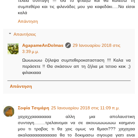
τέλεια συνταγή !!! Θα το φτιάξω και θα καλέσω τη
συμπεθέρα και τις φιλενάδες μου για καφεδάκι.....Να είσαι
καλά
Απάντηση
Απαντήσεις
AgapameAnDolmas
29 Ιανουαρίου 2018 στις
3:39 μ.μ.
Ωωωωωω ζήλεψα συμπεθεροκατασταση !!! Καλα να
περάσετε !! Θα σκάσουν απ τη ζήλια με τετοιο κεικ ;)
φιλακιααα
Απάντηση
Σοφία Τσιμάρη
25 Ιανουαρίου 2018 στις 11:09 π.μ.
χαχαχχαααααααα αλλη μια απολαυστικη
συνταγη.........τρελαινομαι να σε ακουωωωωωω καημενο
μου τι τραβας τι θα χεις ομως να θμασι??? χαχαχαα
ακαλαααααααααααα θα το δοκιμασω σιγουρα γιατι ειναι