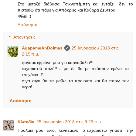
Στο μεταξύ διάβασα Τσικνοπέμπτη και εντάξει, δεν το
πιστεύω ότι πάμε για Απόκριες και Καθαρά Δευτέρα!
Φιλιά :)
Απάντηση
Απαντήσεις
AgapameAnDolmas
25 Ιανουαρίου 2018 στις
2:15 π.μ.
φυγαμε ερμιόνη μου για καρναβάλια!!!
ευχαριστώ πολύ!! ε μα δε θα με σκάσουν εμένα τα
τσεχάκια :P
σιγα σιγα θα τα μαθω τα προιοντα και θα παρω τον
αερα!
Απάντηση
Κλαυδία
25 Ιανουαρίου 2018 στις 9:26 π.μ.
Πουλάκι μου ξένο, ξενιτεμένο, σ΄ευχαριστώ γι΄αυτή την