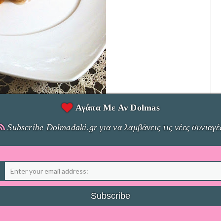
Αγάπα Με Αν Dolmas
εβδομάδας ήταν εύκολα τύπου αυγά, μακαρονάδες,ψητά
Subscribe Dolmadaki.gr για να λαμβάνεις τις νέες συνταγέ
πουλο γιαούρταβά
!!! Αν και το έχω ετοιμάσει αρκετές
ως τώρα!