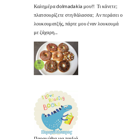
Καλημέρα dolmadakia μου!! Τι κάνετε;
πλατσουρίζετε στη θάλασσα; Αν περάσει ο
λουκουματζής, πάρτε μου έναν λουκουμά
με ζάχαρη...
Παραμύθια για παιδιά