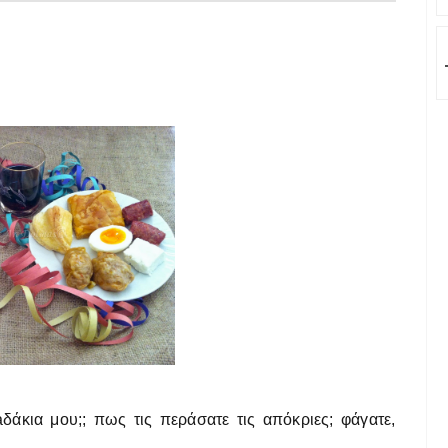
άκια μου;; πως τις περάσατε τις απόκριες; φάγατε,