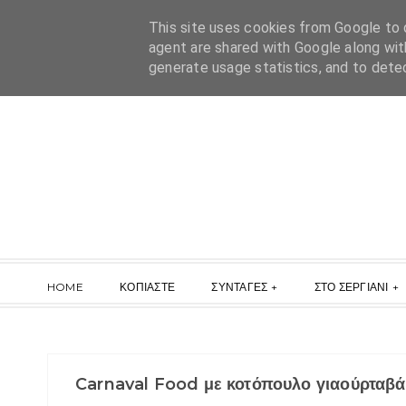
This site uses cookies from Google to d
agent are shared with Google along wit
generate usage statistics, and to dete
HOME
ΚΟΠΙΑΣΤΕ
ΣΥΝΤΑΓΕΣ
ΣΤΟ ΣΕΡΓΙΑΝΙ
Carnaval Food με κοτόπουλο γιαούρταβά