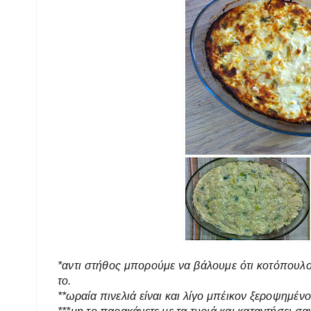
*αντι στήθος μπορούμε να βάλουμε ότι κοτόπουλ
το.
**ωραία πινελιά είναι και λίγο μπέικον ξεροψημένο