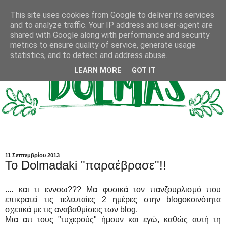
This site uses cookies from Google to deliver its services
and to analyze traffic. Your IP address and user-agent are
shared with Google along with performance and security
metrics to ensure quality of service, generate usage
statistics, and to detect and address abuse.
LEARN MORE
GOT IT
11 Σεπτεμβρίου 2013
Το Dolmadaki "παραέβρασε"!!
.... και τι εννοω??? Μα φυσικά τον πανζουρλισμό που
επικρατεί τις τελευταίες 2 ημέρες στην blogοκοινότητα
σχετικά με τις αναβαθμίσεις των blog.
Μια απ τους "τυχερούς" ήμουν και εγώ, καθώς αυτή τη