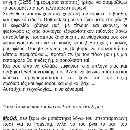
στιγμή (02:55 ξημερώματα τετάρτης) τρέχω να συμμαζέψω
τα ασυμμάζευτα των τελευταίων ημερών!
Συνδέθηκα λοιπόν χαρωπή -χαρωπή την κυριακή το βράδυ,
και ξαφνικά είδα το Dolmadaki μου να είναι μέσα στο χάος!!
Η κεφαλίδα χάθηκε μαζι με τίτλους και εικόνες, οι
φωτογραφίες στις συνταγές εξαφανίστηκαν πιθανώς λόγω
υπερβολικής ποσότητας ζάχαρης(!) , τα widgetακια μου δεν
λειτουργούσαν και γενικά κακός χαμός! Ευτυχώς ο καλός
μου φίλος, Google Search, με βοήθησε να σουλουπώσω
κάποια πραματάκια..., προτού πνίξω τον πόνο μου με μια
κατσαρόλα Dolmaδες ή μια σοκολατόπιτα!
Και όσο είπα να αλλάξω εμφάνιση στο μπλογκ μιας και
ανέβηκα level μαγειρικής, πάει!! Αντε να ψάχνω πρότυπα και
κώδικες προγραμματισμού και ξανα απ την αρχή
σχεδιασμός και οφούουου και ωχ! και βαχ!.....
Αυτά έχει η τεχνολογία.... τι να κάνουμε!
*καλού κακού κάντε κάνα back up ποτέ δεν ξέρετε....
MoOd:
Δεν ξέρω αν ματιάστηκα λόγω του υπερπαραγωγή
ποστ για τα froasting, αλλά να του βγει το ματί του
γρουσούζη, σοκολάτα να τρώει - μπάμιες να γεύεται!!!!!!!