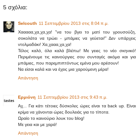
5 σχόλια:
Selcouth
11 Σεπτεμβρίου 2013 στις 8:04 π.μ.
Χααααα,χα,χα,χα! "να του βγει το ματί του γρουσούζη,
σοκολάτα να τρώει - μπάμιες να γεύεται!" Δεν υπάρχεις
ντολμαδάκι! Χα,χααα,χα,χα!
Τέλος καλό, όλα καλά βλέπω! Με γειες το νέο σκηνικό!
Περιμένουμε τις καινούργιες σου συνταγές ακόμα και για
μπάμιες, που παρεμπιπτόντως εμένα μου αρέσουν!
Να είσαι καλά και να έχεις μια χαρούμενη μέρα!
Απάντηση
Ερμιόνη
11 Σεπτεμβρίου 2013 στις 9:43 π.μ.
Αχ... Για κάτι τέτοιες δύσκολες ώρες είναι τα back up. Είναι
κρίμα να χάνονται ώρες δουλειάς για το τίποτα.
Ωραίο το καινούριο λουκ του blog!
Με γεια και με χαρά!
Απάντηση