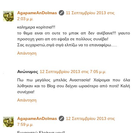
AgapameAnDolmas
11 Σεπτεμβρίου 2013 στις
2:03 μ.μ.
καλημερα κορίτσια!!!
το θεμα ειναι οτι ουτε το μπακ απ δεν ανέβαινε!!! γιαυτο
προσοχη γιατι απ οτι εψαξα σε πολλους συνέβει!
Σας ευχαριστώ,σιγά σιγά ελπίζω να το επαναφέρω.....
Απάντηση
Ανώνυμος
12 Σεπτεμβρίου 2013 στις 7:05 μ.μ.
Πω πω μεγάλος μπελάς Αναστασία! Χαίρομαι που όλα
λύθηκαν και το Blog σου δείχνει ωραιότερο από ποτέ! Καλή
συνέχεια!
Απάντηση
AgapameAnDolmas
12 Σεπτεμβρίου 2013 στις
7:59 μ.μ.
Ευχαριστώ Ελεάννα μου!!