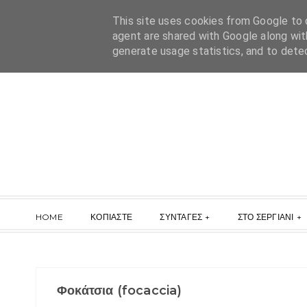
This site uses cookies from Google to d
agent are shared with Google along wit
generate usage statistics, and to dete
HOME
ΚΟΠΙΑΣΤΕ
ΣΥΝΤΑΓΕΣ
ΣΤΟ ΣΕΡΓΙΑΝΙ
Φοκάτσια (focaccia)