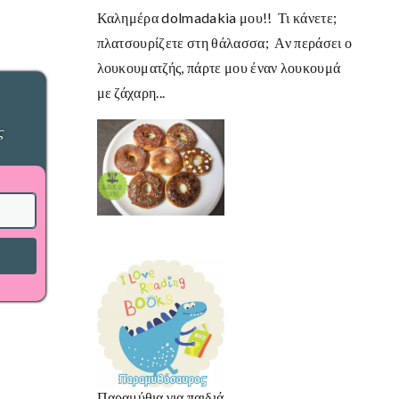
Καλημέρα dolmadakia μου!! Τι κάνετε;
πλατσουρίζετε στη θάλασσα; Αν περάσει ο
λουκουματζής, πάρτε μου έναν λουκουμά
με ζάχαρη...
ς
Παραμύθια για παιδιά