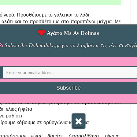
ό νερό. Προσθέτουμε το γάλα και το λάδι.
ι αλάτι και το προσθέτουμε στο παραπάνω μείγμα. Με
ε μια μαλακή ζύμη.
Αγάπα Με Αν Dolmas
 λίγο αλεύρι και τη ζυμώνουμε μέχρι να πάρουμε μια
Subscribe Dolmadaki.gr για να λαμβάνεις τις νέες συνταγέ
λ ελαφρά λαδωμένο, σκεπάζουμε με μεμβράνη και
ρα.
σα τη ζύμη και αρχίζουμε με τα δάχτυλά μας να την
μεγαλύτερο μέρος του ταψιού (όχι όλο γιατί θα γίνει
ουμε πάλι σε ζεστό μέρος για μια ώρα.
ούρνο στους 200 βαθμούς. Με τα δάχτυλα μας κάνουμε
ό της φοκάτσια. Ραντίζουμε με 2 κ.σ. ελαιόλαδο και
ης σε αυτό το σημείο μπορούμε να προσθέσουμε ότι
ι, ελιές ή φέτα
να ροδίσει
βίρουμε κόβουμε σε ορθογώνια κομμάτια
ιήσουμε είναι: θυμάρι, δεντρολίβανο, ρίγανη,