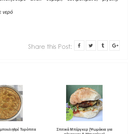
ε νερό
μπουληθρέ Τυρόπιτα
Σπιτικά Μπέργκερ (Ψωμάκια για