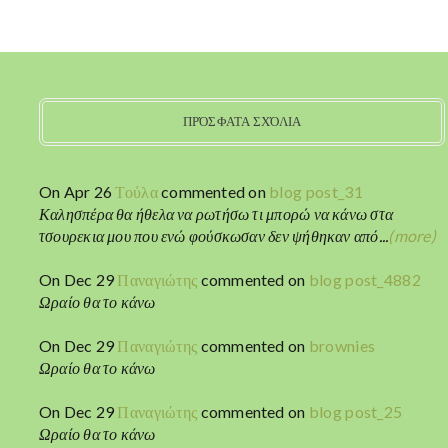
ΠΡΌΣΦΑΤΑ ΣΧΌΛΙΑ
On Apr 26
Τούλα
commented on
blog post_31
Καλησπέρα θα ήθελα να ρωτήσω τι μπορώ να κάνω στα
τσουρεκια μου που ενώ φούσκωσαν δεν ψήθηκαν από...
(more)
On Dec 29
Παναγιώτης
commented on
blog post_4882
Ωραίο θα το κάνω
On Dec 29
Παναγιώτης
commented on
brownies
Ωραίο θα το κάνω
On Dec 29
Παναγιώτης
commented on
blog post_25
Ωραίο θα το κάνω