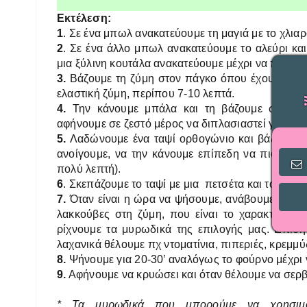
Εκτέλεση:
1
. Σε ένα μπωλ ανακατεύουμε τη μαγιά με το χλιαρ
2
. Σε ένα άλλο μπωλ ανακατεύουμε το αλεύρι κα
μια ξύλινη κουτάλα ανακατεύουμε μέχρι να πάρουμ
3.
Βάζουμε τη ζύμη στον πάγκο όπου έχουμε ρίξει
ελαστική ζύμη, περίπου 7-10 λεπτά.
4.
Την κάνουμε μπάλα και τη βάζουμε σε μπω
αφήνουμε σε ζεστό μέρος να διπλασιαστεί για 1 ώ
5.
Λαδώνουμε ένα ταψί ορθογώνιο και βάζουμε μέ
ανοίγουμε, να την κάνουμε επίπεδη να πιάσει το 
πολύ λεπτή).
6
. Σκεπάζουμε το ταψί με μια πετσέτα και το αφήν
7.
Όταν είναι η ώρα να ψήσουμε, ανάβουμε το φ
λακκούβες στη ζύμη, που είναι το χαρακτηριστικ
ρίχνουμε τα μυρωδικά της επιλογής μας. Επίσ
λαχανικά θέλουμε πχ ντοματίνια, πιπεριές, κρεμμύδ
8.
Ψήνουμε για 20-30’ αναλόγως το φούρνο μέχρι 
9.
Αφήνουμε να κρυώσει και όταν θέλουμε να σερ
* Τα μυρωδικά που μπορούμε να χρησιμοπο