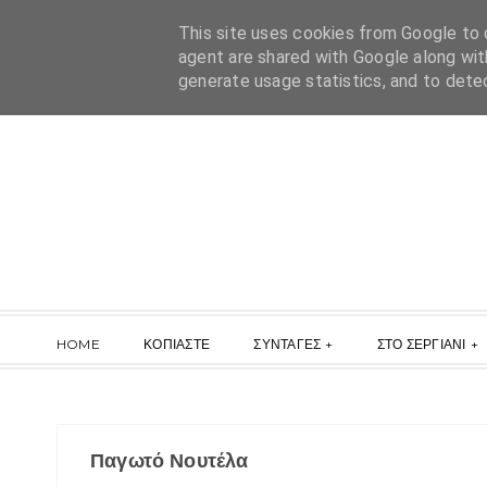
This site uses cookies from Google to d
agent are shared with Google along wit
generate usage statistics, and to dete
HOME
ΚΟΠΙΑΣΤΕ
ΣΥΝΤΑΓΕΣ
ΣΤΟ ΣΕΡΓΙΑΝΙ
Παγωτό Νουτέλα