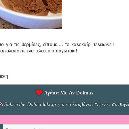
για τις θερμίδες, είπαμε…. το καλοκαίρι τελειώνει!
α απολαύσετε ενα τελευταίο παγωτάκι!
μένη
Αγάπα Με Αν Dolmas
Subscribe Dolmadaki.gr για να λαμβάνεις τις νέες συνταγέ
α γάλακτος μέχρι να πήξει {να μη γίνει τελείως σφιχτή
γά το ζαχαρούχο. Ρίχνουμε το κακάο και την νουτέλα
ημα και αδειάζουμε το παγωτό σε ενα τάπερ/μπολ που