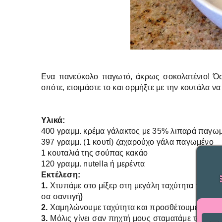
Ενα πανεύκολο παγωτό, άκρως σοκολατένιο! Όσο 
οπότε, ετοιμάστε το και ορμήξτε με την κουτάλα ν
Υλικά:
400 γραμμ. κρέμα γάλακτος με 35% λιπαρά παγω
397 γραμμ. (1 κουτί) ζαχαρούχο γάλα παγωμένο
1 κουταλιά της σούπας κακάο
120 γραμμ. nutella ή μερέντα
Εκτέλεση:
1.
Χτυπάμε στο μίξερ στη μεγάλη ταχύτητα την κρέμ
σα σαντιγή}
2.
Χαμηλώνουμε ταχύτητα και προσθέτουμε σιγά σι
3.
Μόλις γίνει σαν πηχτή μους σταματάμε το χτύπ