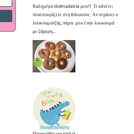
Καλημέρα dolmadakia μου!! Τι κάνετε;
πλατσουρίζετε στη θάλασσα; Αν περάσει ο
λουκουματζής, πάρτε μου έναν λουκουμά
με ζάχαρη...
Παραμύθια για παιδιά