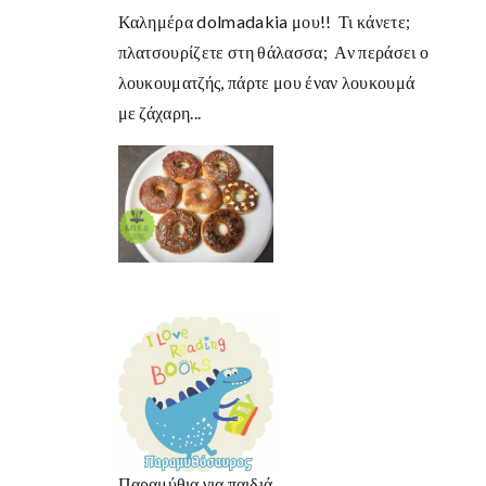
Καλημέρα dolmadakia μου!! Τι κάνετε;
πλατσουρίζετε στη θάλασσα; Αν περάσει ο
λουκουματζής, πάρτε μου έναν λουκουμά
με ζάχαρη...
Παραμύθια για παιδιά