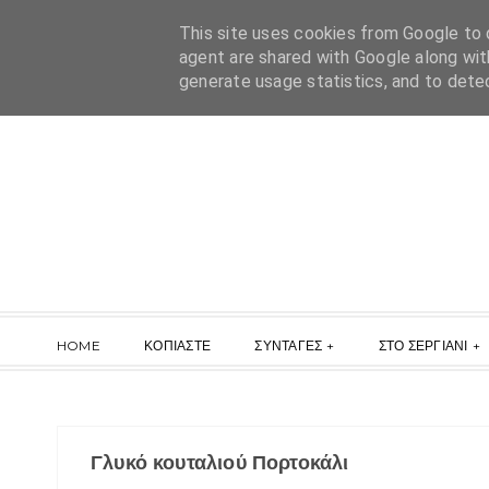
This site uses cookies from Google to d
agent are shared with Google along wit
generate usage statistics, and to dete
HOME
ΚΟΠΙΑΣΤΕ
ΣΥΝΤΑΓΕΣ
ΣΤΟ ΣΕΡΓΙΑΝΙ
Γλυκό κουταλιού Πορτοκάλι