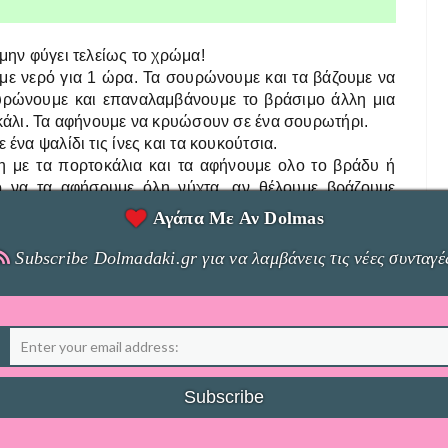
μην φύγει τελείως το χρώμα!
 με νερό για 1 ώρα. Τα σουρώνουμε και τα βάζουμε να
υρώνουμε και επαναλαμβάνουμε το βράσιμο άλλη μια
οκάλι. Τα αφήνουμε να κρυώσουν σε ένα σουρωτήρι.
ένα ψαλίδι τις ίνες και τα κουκούτσια.
η με τα πορτοκάλια και τα αφήνουμε ολο το βράδυ ή
ό να τα αφήσουμε όλη νύχτα, αν θέλουμε βράζουμε
.
Αγάπα Με Αν Dolmas
πι σε δυνατή φωτιά(περίπου 30 λεπτά). Ρίχνουμε τον
πτά ακόμα. Εγω βάζω και 1 κουταλιά γλυκόζη
Subscribe Dolmadaki.gr για να λαμβάνεις τις νέες συνταγέ
 φυλάμε εκτός ψυγείου μέχρι να ανοιχτεί